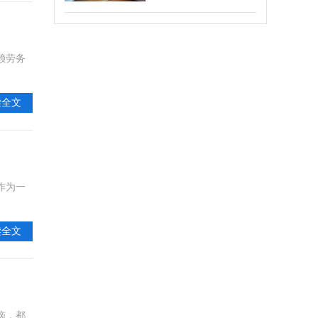
赖劳务
读全文
作为一
读全文
恼，都